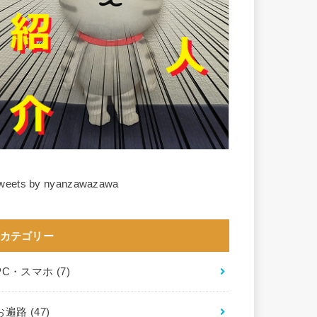
weets by nyanzawazawa
カテゴリー
PC・スマホ
(7)
お遍路
(47)