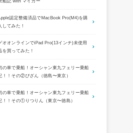
乗船記 with マイカー
Apple認定整備済品でMacBook Pro(M4)を購
入してみた！
ゲオオンラインでiPad Pro(13インチ)未使用
品を買ってみた！
初の車で乗船！オーシャン東九フェリー乗船
記！！その②びざん（徳島〜東京）
初の車で乗船！オーシャン東九フェリー乗船
記！！その①りつりん（東京〜徳島）