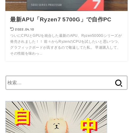
最新APU「Ryzen7 5700G」で自作PC
2022.04.10
ついにCPUとGPUを統合した最新のAPU、Ryzen5000Gシリーズが
発売されました！！ 前々からRyzenのCPUを試したいと思いつつ、
グラフィックボードが高すぎるので敬遠してた私。 早速購入して、
その性能を味わっ...
検
索: