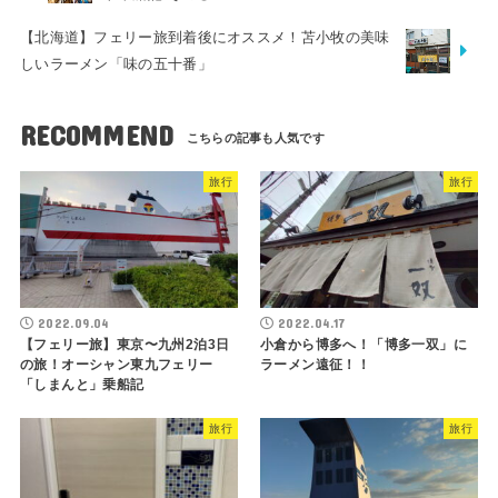
【北海道】フェリー旅到着後にオススメ！苫小牧の美味
しいラーメン「味の五十番」
RECOMMEND
旅行
旅行
2022.09.04
2022.04.17
【フェリー旅】東京〜九州2泊3日
小倉から博多へ！「博多一双」に
の旅！オーシャン東九フェリー
ラーメン遠征！！
「しまんと」乗船記
旅行
旅行