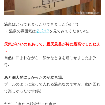
温泉はとってもまったりできました(´ω｀*)
→ 温泉の雰囲気は
公式HP
を見てみてくださいね。
天気がいいのもあって、露天風呂が特に最高でしたねえ
～
自然に囲まれながら、静かなときを過ごせましたよ(^
^)v
あと個人的によかったのが立ち湯。
プールのように立って入れる温泉なのですが、動き回れ
て楽しかったです(笑)
ただ、1点だけ残念だった点が…