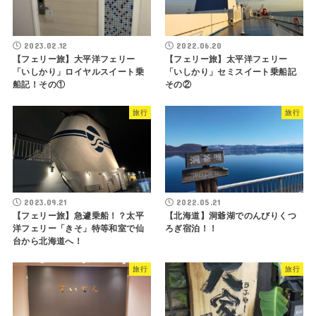
2023.02.12
2022.06.20
【フェリー旅】大平洋フェリー
【フェリー旅】太平洋フェリー
「いしかり」ロイヤルスイート乗
「いしかり」セミスイート乗船記
船記！その①
その②
旅行
旅行
2023.09.21
2022.05.21
【フェリー旅】急遽乗船！？太平
【北海道】洞爺湖でのんびりくつ
洋フェリー「きそ」特等和室で仙
ろぎ宿泊！！
台から北海道へ！
旅行
旅行