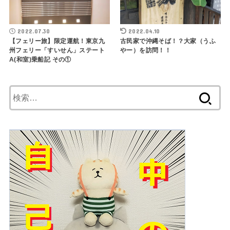
2022.07.30
2022.04.10
【フェリー旅】限定運航！東京九
古民家で沖縄そば！？大家（うふ
州フェリー「すいせん」ステート
やー）を訪問！！
A(和室)乗船記 その①
検
索: