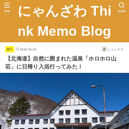
にゃんざわ Thi
MENU
SEARCH
nk Memo Blog
2022.06.05
にゃんざわ
旅行
【北海道】自然に囲まれた温泉「ホロホロ山
荘」に日帰り入浴行ってみた！