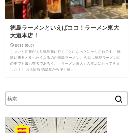
徳島ラーメンといえばココ！ラーメン東大
大道本店！
2023.05.01
ちょいと用事があり徳島県に行くことになったにゃんざわです。 徳
島に来ると食べたくなるのが徳島ラーメン。 今回は徳島ラーメン店
の中でも最も有名であろう、「ラーメン東大」の本店に行ってきま
した！！ お店情報 徳島駅から少し離...
検
索: