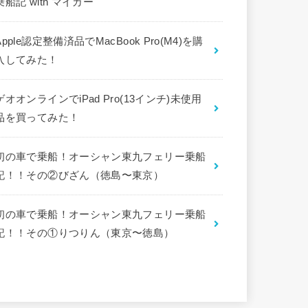
乗船記 with マイカー
Apple認定整備済品でMacBook Pro(M4)を購
入してみた！
ゲオオンラインでiPad Pro(13インチ)未使用
品を買ってみた！
初の車で乗船！オーシャン東九フェリー乗船
記！！その②びざん（徳島〜東京）
初の車で乗船！オーシャン東九フェリー乗船
記！！その①りつりん（東京〜徳島）