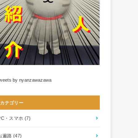
weets by nyanzawazawa
カテゴリー
PC・スマホ
(7)
お遍路
(47)