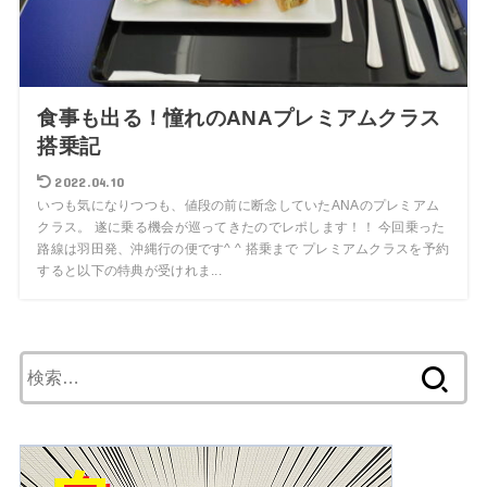
食事も出る！憧れのANAプレミアムクラス
搭乗記
2022.04.10
いつも気になりつつも、値段の前に断念していたANAのプレミアム
クラス。 遂に乗る機会が巡ってきたのでレポします！！ 今回乗った
路線は羽田発、沖縄行の便です^ ^ 搭乗まで プレミアムクラスを予約
すると以下の特典が受けれま...
検
索: