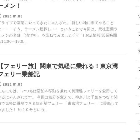
ーメン！
2023.01.08
ドライブで室蘭にやってきたにゃんざわ。 新しい地に来てやること
は・・・そう、ラーメン屋探し！！ ということで今回は、元祖室蘭ラ
ーメンの老舗 「清洋軒」 を訪ねてみました(´▽｀) お店情報 営業時間
11:00～19:0...
【フェリー旅】関東で気軽に乗れる！東京湾
フェリー乗船記
2023.01.03
こんにちは。 いつもは宿泊＆移動を兼ねて長距離フェリーを愛用して
いるにゃんざわです。 今回は気分を変えて、神奈川と千葉をつなぐ関
東で気軽に乗船できる短距離フェリー 「東京湾フェリー」 に乗船して
みました！ 約４０分という...