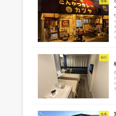
食事
と
旅行
食事