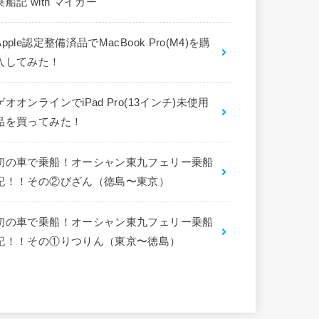
乗船記 with マイカー
Apple認定整備済品でMacBook Pro(M4)を購
入してみた！
ゲオオンラインでiPad Pro(13インチ)未使用
品を買ってみた！
初の車で乗船！オーシャン東九フェリー乗船
記！！その②びざん（徳島〜東京）
初の車で乗船！オーシャン東九フェリー乗船
記！！その①りつりん（東京〜徳島）