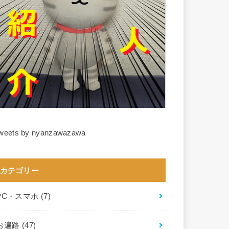
weets by nyanzawazawa
カテゴリー
PC・スマホ
(7)
お遍路
(47)