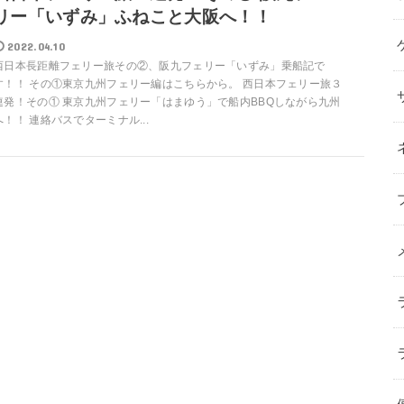
リー「いずみ」ふねこと大阪へ！！
2022.04.10
西日本長距離フェリー旅その②、阪九フェリー「いずみ」乗船記で
す！！ その①東京九州フェリー編はこちらから。 西日本フェリー旅３
連発！その① 東京九州フェリー「はまゆう」で船内BBQしながら九州
へ！！ 連絡バスでターミナル...