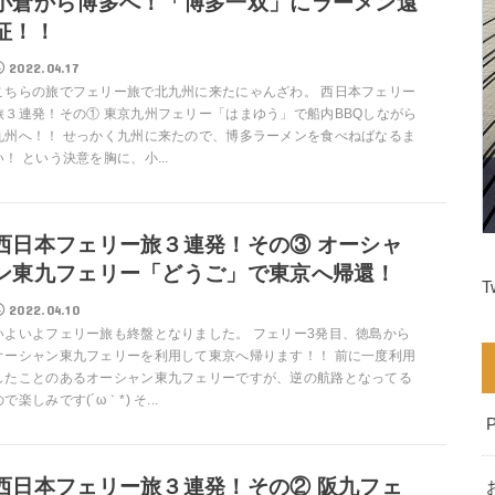
小倉から博多へ！「博多一双」にラーメン遠
征！！
2022.04.17
こちらの旅でフェリー旅で北九州に来たにゃんざわ。 西日本フェリー
旅３連発！その① 東京九州フェリー「はまゆう」で船内BBQしながら
九州へ！！ せっかく九州に来たので、博多ラーメンを食べねばなるま
い！ という決意を胸に、小...
西日本フェリー旅３連発！その③ オーシャ
ン東九フェリー「どうご」で東京へ帰還！
T
2022.04.10
いよいよフェリー旅も終盤となりました。 フェリー3発目、徳島から
オーシャン東九フェリーを利用して東京へ帰ります！！ 前に一度利用
したことのあるオーシャン東九フェリーですが、逆の航路となってる
ので楽しみです(´ω｀*) そ...
西日本フェリー旅３連発！その② 阪九フェ