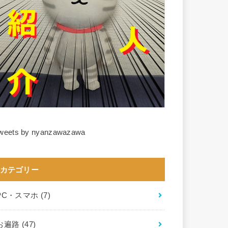
weets by nyanzawazawa
カテゴリー
PC・スマホ
(7)
お遍路
(47)