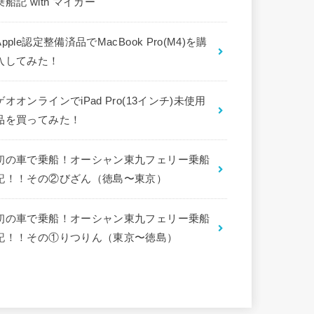
乗船記 with マイカー
Apple認定整備済品でMacBook Pro(M4)を購
入してみた！
ゲオオンラインでiPad Pro(13インチ)未使用
品を買ってみた！
初の車で乗船！オーシャン東九フェリー乗船
記！！その②びざん（徳島〜東京）
初の車で乗船！オーシャン東九フェリー乗船
記！！その①りつりん（東京〜徳島）