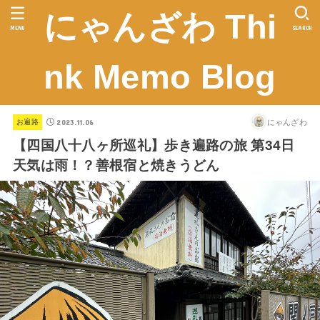
にゃんざわ Thi
MENU
SEARCH
nk Memo Blog
2023.11.06
にゃんざわ
お遍路
【四国八十八ヶ所巡礼】歩き遍路の旅 第34日
天気は雨！？善根宿と焼きうどん