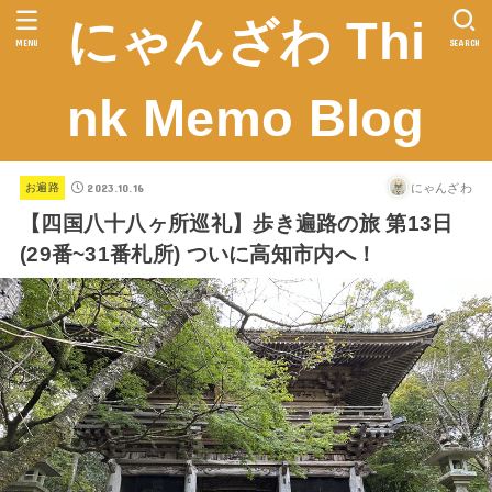
にゃんざわ Thi
MENU
SEARCH
nk Memo Blog
2023.10.16
にゃんざわ
お遍路
【四国八十八ヶ所巡礼】歩き遍路の旅 第13日
(29番~31番札所) ついに高知市内へ！