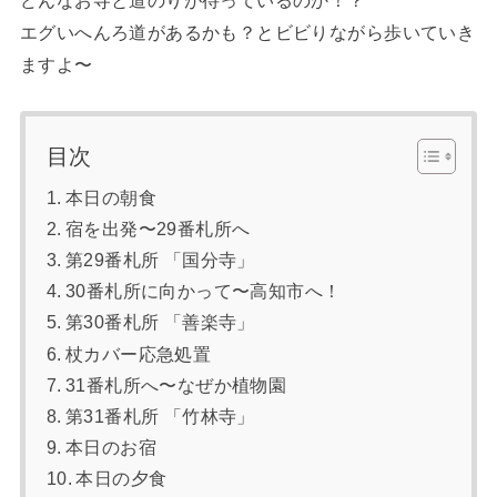
どんなお寺と道のりが待っているのか！？
エグいへんろ道があるかも？とビビりながら歩いていき
ますよ〜
目次
本日の朝食
宿を出発〜29番札所へ
第29番札所 「国分寺」
30番札所に向かって〜高知市へ！
第30番札所 「善楽寺」
杖カバー応急処置
31番札所へ〜なぜか植物園
第31番札所 「竹林寺」
本日のお宿
本日の夕食