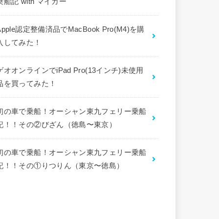
乗船記 with マイカー
Apple認定整備済品でMacBook Pro(M4)を購
入してみた！
ゲオオンラインでiPad Pro(13インチ)未使用
品を買ってみた！
初の車で乗船！オーシャン東九フェリー乗船
記！！その②びざん（徳島〜東京）
初の車で乗船！オーシャン東九フェリー乗船
記！！その①りつりん（東京〜徳島）