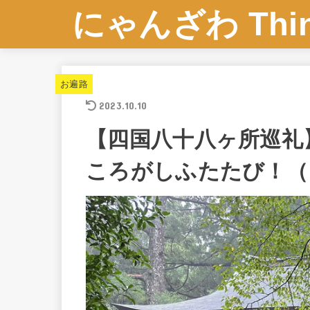
にゃんざわ Think
お遍路
2023.10.10
【四国八十八ヶ所巡礼
ころがしふたたび！（