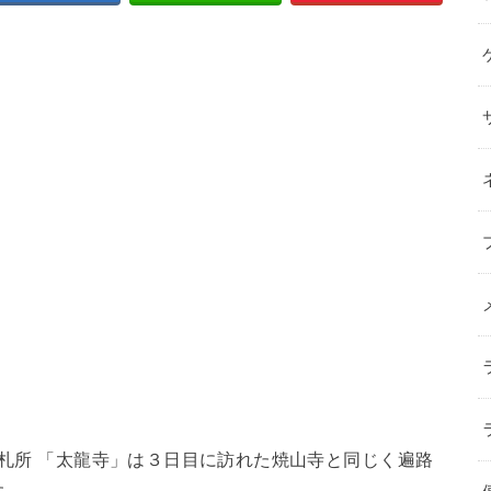
番札所 「太龍寺」は３日目に訪れた焼山寺と同じく遍路