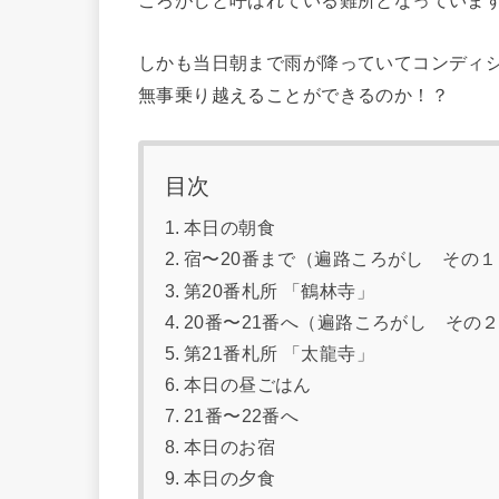
ころがしと呼ばれている難所となっていま
しかも当日朝まで雨が降っていてコンディ
無事乗り越えることができるのか！？
目次
本日の朝食
宿〜20番まで（遍路ころがし その１
第20番札所 「鶴林寺」
20番〜21番へ（遍路ころがし その
第21番札所 「太龍寺」
本日の昼ごはん
21番〜22番へ
本日のお宿
本日の夕食