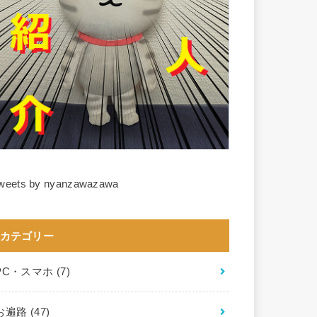
weets by nyanzawazawa
カテゴリー
PC・スマホ
(7)
お遍路
(47)