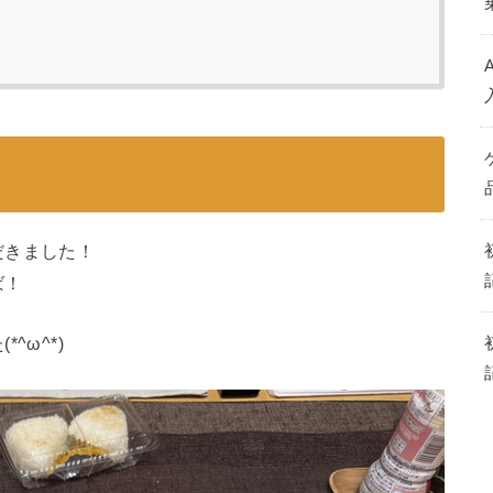
だきました！
ば！
^ω^*)