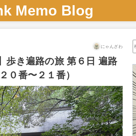
 Memo Blog
にゃんざわ
】歩き遍路の旅 第６日 遍路
２０番〜２１番）