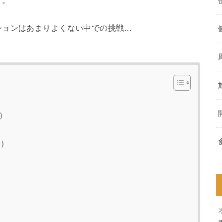
す。
ションはあまりよくない中での挑戦…
）
２）