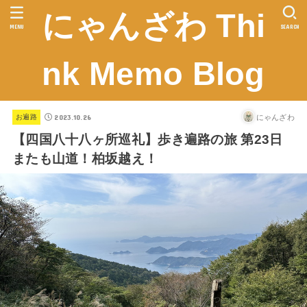
にゃんざわ Thi
MENU
SEARCH
nk Memo Blog
2023.10.26
にゃんざわ
お遍路
【四国八十八ヶ所巡礼】歩き遍路の旅 第23日
またも山道！柏坂越え！