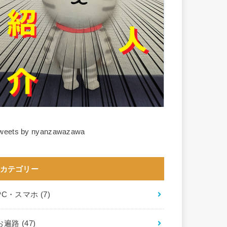
weets by nyanzawazawa
カテゴリー
PC・スマホ
(7)
お遍路
(47)