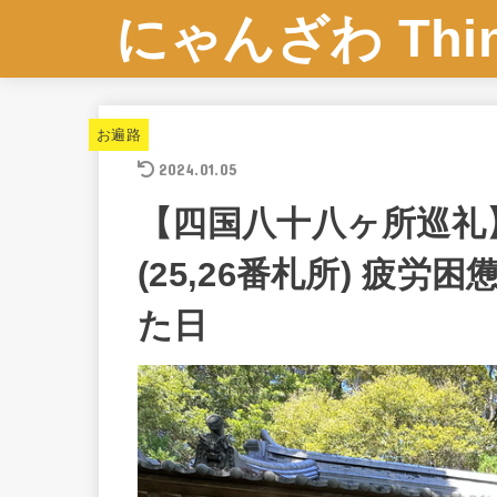
にゃんざわ Think
お遍路
2024.01.05
【四国八十八ヶ所巡礼】
(25,26番札所) 疲
た日