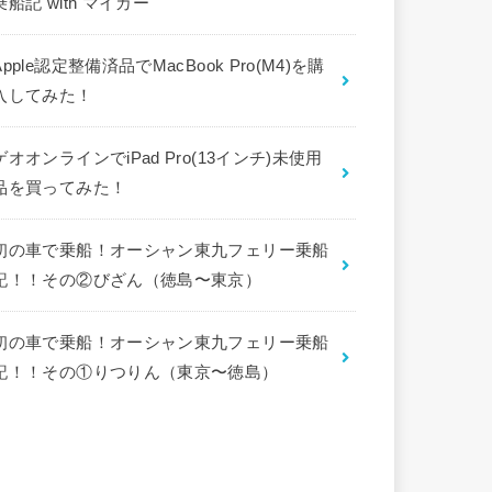
乗船記 with マイカー
Apple認定整備済品でMacBook Pro(M4)を購
入してみた！
ゲオオンラインでiPad Pro(13インチ)未使用
品を買ってみた！
初の車で乗船！オーシャン東九フェリー乗船
記！！その②びざん（徳島〜東京）
初の車で乗船！オーシャン東九フェリー乗船
記！！その①りつりん（東京〜徳島）