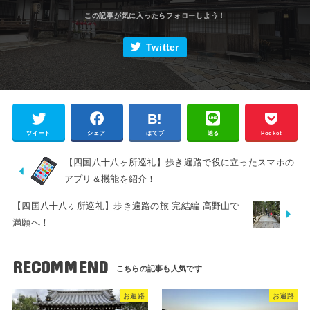
Twitter
ツイート
シェア
はてブ
送る
Pocket
【四国八十八ヶ所巡礼】歩き遍路で役に立ったスマホの
アプリ＆機能を紹介！
【四国八十八ヶ所巡礼】歩き遍路の旅 完結編 高野山で
満願へ！
RECOMMEND
お遍路
お遍路