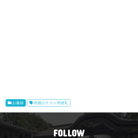
お遍路
四国八十八ヶ所巡礼
FOLLOW