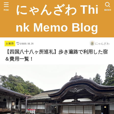
にゃんざわ Thi
MENU
SEARCH
nk Memo Blog
2025.12.31
にゃんざわ
お遍路
【四国八十八ヶ所巡礼】歩き遍路で利用した宿
＆費用一覧！