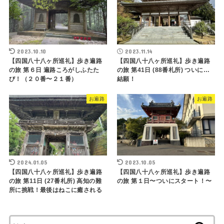
2023.10.10
2023.11.14
【四国八十八ヶ所巡礼】歩き遍路
【四国八十八ヶ所巡礼】歩き遍路
の旅 第６日 遍路ころがしふたた
の旅 第41日 (88番札所) ついに…
び！（２０番〜２１番）
結願！
お遍路
お遍路
2024.01.05
2023.10.05
【四国八十八ヶ所巡礼】歩き遍路
【四国八十八ヶ所巡礼】歩き遍路
の旅 第11日 (27番札所) 高知の難
の旅 第１日〜ついにスタート！〜
所に挑戦！最後はねこに癒される
検