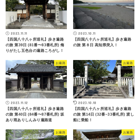
2023.11.11
2023.10.11
【四国八十八ヶ所巡礼】歩き遍路
【四国八十八ヶ所巡礼】歩き遍路
の旅 第39日 (81番〜83番札所) 侮
の旅 第８日 高知県突入！
りがたし五色台の遍路ころがし！
お遍路
お遍路
2023.11.12
2023.10.18
【四国八十八ヶ所巡礼】歩き遍路
【四国八十八ヶ所巡礼】歩き遍路
の旅 第40日 (84番〜87番札所) 坂
の旅 第14日 (32番~33番札所) 渡し
あり雨ありしんみり遍路道
船に乗船！
お遍路
お遍路