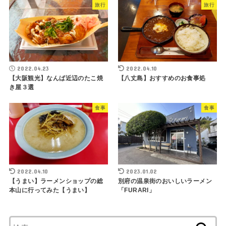
旅行
旅行
2022.04.23
2022.04.10
【大阪観光】なんば近辺のたこ焼
【八丈島】おすすめのお食事処
き屋３選
食事
食事
2022.04.10
2023.01.02
【うまい】ラーメンショップの総
別府の温泉街のおいしいラーメン
本山に行ってみた【うまい】
「FURARI」
検