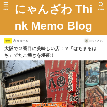
にゃんざわ Thi
MENU
SEARCH
nk Memo Blog
2022.11.17
にゃんざわ
食事
大阪で２番目に美味しい店！？「はちまるは
ち」でたこ焼きを堪能！