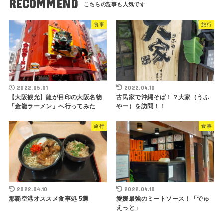
RECOMMEND
食事
旅行
2022.05.01
2022.04.10
【大阪観光】龍が目印の大阪名物
古民家で沖縄そば！？大家（うふ
「金龍ラーメン」へ行ってみた
やー）を訪問！！
旅行
食事
2022.04.10
2022.04.10
那覇空港オススメ食事処 5選
愛媛最強のミートソース！「でゅ
えっと」