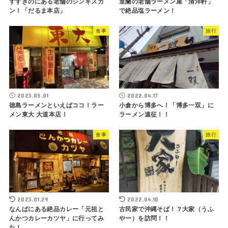
すすきのにある老舗のジンギスカ
室蘭の老舗ラーメン屋「清洋軒」
ン！「だるま本店」
で絶品塩ラーメン！
食事
旅行
2023.05.01
2022.04.17
徳島ラーメンといえばココ！ラー
小倉から博多へ！「博多一双」に
メン東大 大道本店！
ラーメン遠征！！
食事
旅行
2023.01.29
2022.04.10
なんばにある絶品カレー「元祖と
古民家で沖縄そば！？大家（うふ
んかつカレーカツヤ」に行ってみ
やー）を訪問！！
た！