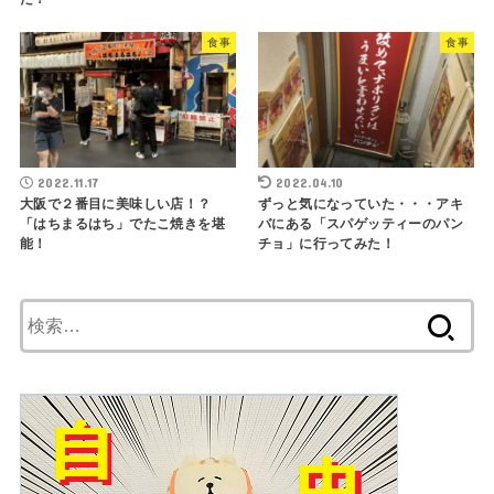
食事
食事
2022.11.17
2022.04.10
大阪で２番目に美味しい店！？
ずっと気になっていた・・・アキ
「はちまるはち」でたこ焼きを堪
バにある「スパゲッティーのパン
能！
チョ」に行ってみた！
検
索: