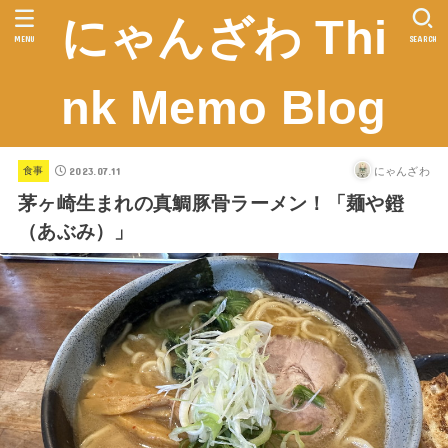
にゃんざわ Thi
MENU
SEARCH
nk Memo Blog
2023.07.11
にゃんざわ
食事
茅ヶ崎生まれの真鯛豚骨ラーメン！「麺や鐙
（あぶみ）」