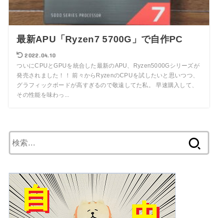
最新APU「Ryzen7 5700G」で自作PC
2022.04.10
ついにCPUとGPUを統合した最新のAPU、Ryzen5000Gシリーズが
発売されました！！ 前々からRyzenのCPUを試したいと思いつつ、
グラフィックボードが高すぎるので敬遠してた私。 早速購入して、
その性能を味わっ...
検
索: