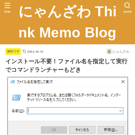
にゃんざわ Thi
MENU
SEARCH
nk Memo Blog
2022.04.10
にゃんざわ
便利ワザ
インストール不要！ファイル名を指定して実行
でコマンドランチャーもどき