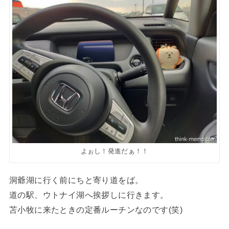
よぉし！発進だぁ！！
洞爺湖に行く前にちと寄り道をば。
道の駅、ウトナイ湖へ挨拶しに行きます。
苫小牧に来たときの定番ルーチンなのです(笑)