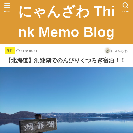
にゃんざわ Thi
MENU
SEARCH
nk Memo Blog
2022.05.21
にゃんざわ
旅行
【北海道】洞爺湖でのんびりくつろぎ宿泊！！