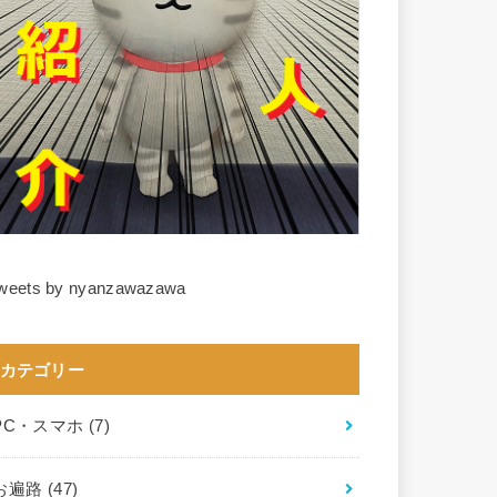
weets by nyanzawazawa
カテゴリー
PC・スマホ
(7)
お遍路
(47)