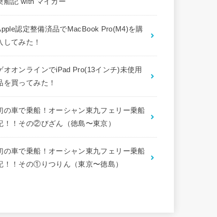
乗船記 with マイカー
Apple認定整備済品でMacBook Pro(M4)を購
入してみた！
ゲオオンラインでiPad Pro(13インチ)未使用
品を買ってみた！
初の車で乗船！オーシャン東九フェリー乗船
記！！その②びざん（徳島〜東京）
初の車で乗船！オーシャン東九フェリー乗船
記！！その①りつりん（東京〜徳島）