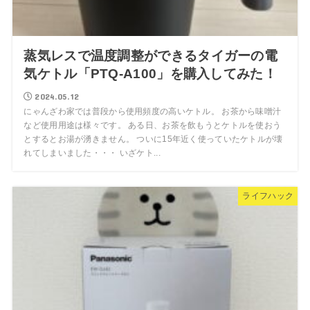
蒸気レスで温度調整ができるタイガーの電
気ケトル「PTQ-A100」を購入してみた！
2024.05.12
にゃんざわ家では普段から使用頻度の高いケトル。 お茶から味噌汁
など使用用途は様々です。 ある日、お茶を飲もうとケトルを使おう
とするとお湯が湧きません。 ついに15年近く使っていたケトルが壊
れてしまいました・・・ いざケト...
ライフハック