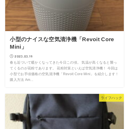
小型のナイスな空気清浄機「Revoit Core
Mini」
2023.03.19
春も近づいて暖かくなってきた今日この頃。 気温が高くなると襲っ
てくるのが花粉であります。 花粉対策といえば空気清浄機！ 今回は
小型でお手頃価格の空気清浄機「Revoit Core Mini」を紹介します！
購入方法 Am...
ライフハック